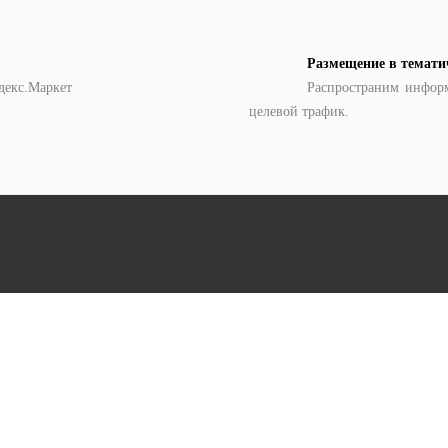
Размещение в темати
декс.Маркет
Распространим информ
целевой трафик.