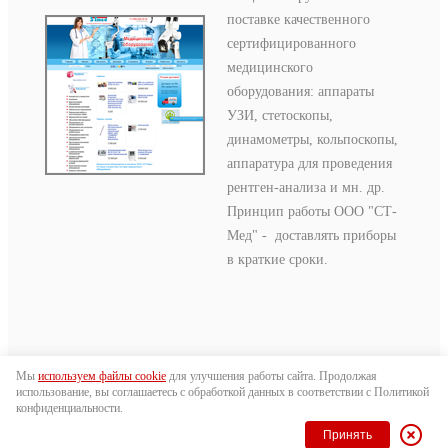
поставке качественного
сертифицированного
медицинского
оборудования: аппараты
УЗИ, стетоскопы,
динамометры, кольпоскопы,
аппаратура для проведения
рентген-анализа и мн. др.
Принцип работы ООО "СТ-
Мед" - доставлять приборы
в краткие сроки.
Мы
используем файлы cookie
для улучшения работы сайта. Продолжая
использование, вы соглашаетесь с обработкой данных в соответствии с Политикой
Политика в отношении обработки персональных данных
конфиденциальности.
© 2026 ООО Медафарм. Разработка сайтов в Medafarm Studio
Принять