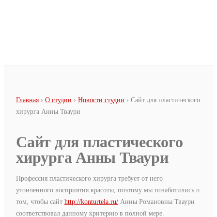
Перейти к основному содержанию
Вы здесь
Главная
›
О студии
›
Новости студии
› Сайт для пластического
хирурга Анны Тваури
Сайт для пластического
хирурга Анны Тваури
Профессия пластического хирурга требует от него
утонченного восприятия красоты, поэтому мы позаботились о
том, чтобы сайт
http://konturtela.ru/
Анны Романовны Тваури
соответствовал данному критерию в полной мере.