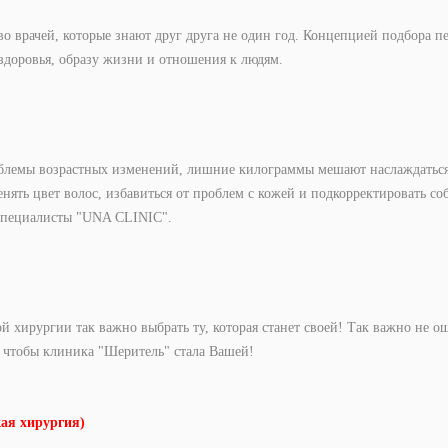
о врачей, которые знают друг друга не один год. Концепцией подбора п
здоровья, образу жизни и отношения к людям.
лемы возрастных изменений, лишние килограммы мешают наслаждаться с
ять цвет волос, избавиться от проблем с кожей и подкорректировать со
 специалисты "UNA CLINIC".
й хирургии так важно выбрать ту, которая станет своей! Так важно не о
ё, чтобы клиника "Шеритель" стала Вашей!
кая хирургия)