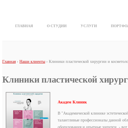
Перейти к основному содержанию
ГЛАВНАЯ
О СТУДИИ
УСЛУГИ
ПОРТФО
Вы здесь
Главная
›
Наши клиенты
› Клиники пластической хирургии и косметол
Клиники пластической хирург
Академ Клиник
В "Академической клинике эстетической
талантливые профессионалы данной обл
оборудования и опытные хирурги, - вот