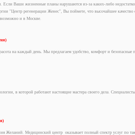
. Если Ваши жизненные планы нарушаются из-за каких-либо недостатков
ргии "Центр регенерации Женес", Вы поймете, что высочайшее качество 
возможно и в Москве.
гия)
расота на каждый день. Мы предлагаем удобство, комфорт и безопасные 
метологии, в которой работают настоящие мастера своего дела. Специали
я)
ения Желаний. Медицинский центр оказывает полный спектр услуг по так