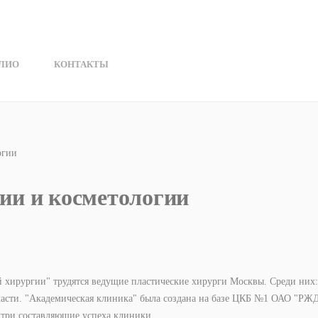
ЛИО
КОНТАКТЫ
огии
ии и косметологии
 хирургии" трудятся ведущие пластические хирурги Москвы. Среди них:
асти. "Академическая клиника" была создана на базе ЦКБ №1 ОАО "РЖ
 три составляющие успеха клиники.