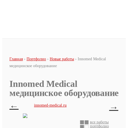
Перейти к основному содержанию
Вы здесь
Главная
›
Портфолио
›
Новые работы
› Innomed Medical
медицинское оборудование
Innomed Medical
медицинское оборудование
←
→
innomed-medical.ru
все работы
портфолио