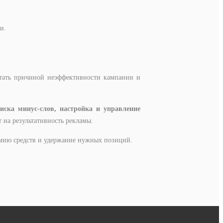
и.
стать причиной неэффективности кампании и
писка минус-слов, настройка и управление
т на результативность рекламы.
омию средств и удержание нужных позиций.