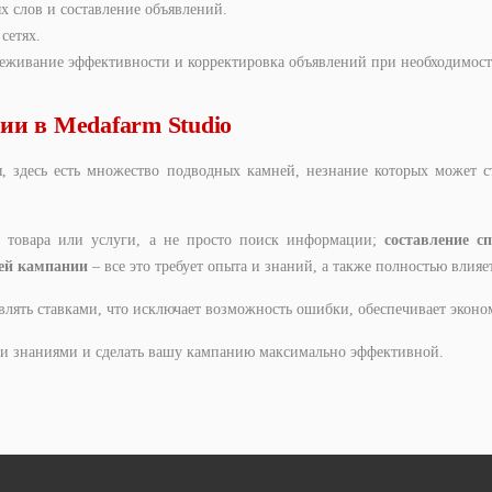
х слов и составление объявлений.
сетях.
леживание эффективности и корректировка объявлений при необходимост
ии в Medafarm Studio
, здесь есть множество подводных камней, незнание которых может 
а товара или услуги, а не просто поиск информации;
составление с
лей кампании
– все это требует опыта и знаний, а также полностью влияе
влять ставками, что исключает возможность ошибки, обеспечивает экон
и знаниями и сделать вашу кампанию максимально эффективной.