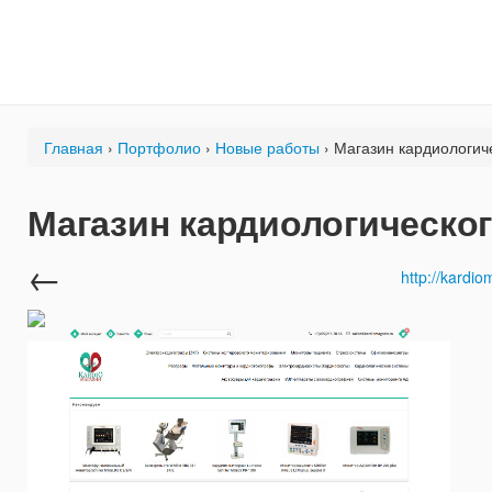
Перейти к основному содержанию
Вы здесь
Главная
›
Портфолио
›
Новые работы
› Магазин кардиологич
Магазин кардиологическо
←
http://kardio