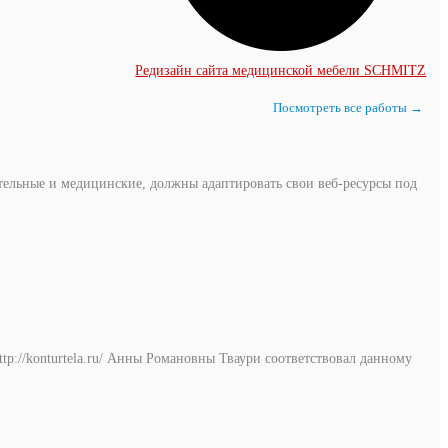
Редизайн сайта медицинской мебели SCHMITZ
Посмотреть все работы →
тельные и медицинские, должны адаптировать свои веб-ресурсы под
ttp://konturtela.ru/ Анны Романовны Тваури соответствовал данному