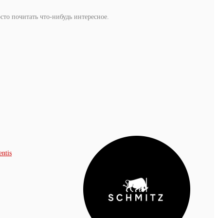
сто почитать что-нибудь интересное.
ntis