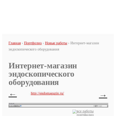
Перейти к основному содержанию
Вы здесь
Главная
›
Портфолио
›
Новые работы
› Интернет-магазин
эндоскопического оборудования
Интернет-магазин
эндоскопического
оборудования
←
→
http://endomagazin.ru/
все работы
портфолио